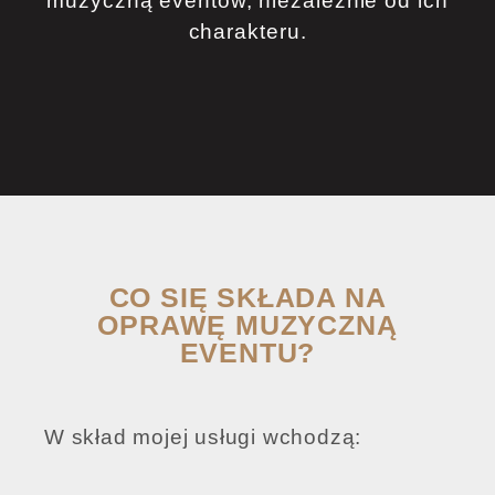
muzyczną eventów, niezależnie od ich
charakteru.
CO SIĘ SKŁADA NA
OPRAWĘ MUZYCZNĄ
EVENTU?
W skład mojej usługi wchodzą: